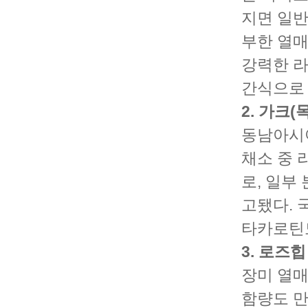
지면 일반
부한 열매
강력한 라
간식으로 
2. 가크(
동남아시아
채소 중 
로, 일부
고됐다. 
타카로틴
3. 로즈힙
장미 열매
함량도 만만