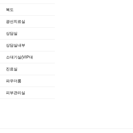
복도
광선치료실
상담실
상담실내부
소대기실(VIP대
진료실
파우더룸
피부관리실