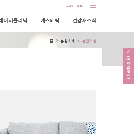
LOGIN
JOIN
레이저클리닉
에스테틱
건강새소식
홈
본원소개
본원시설