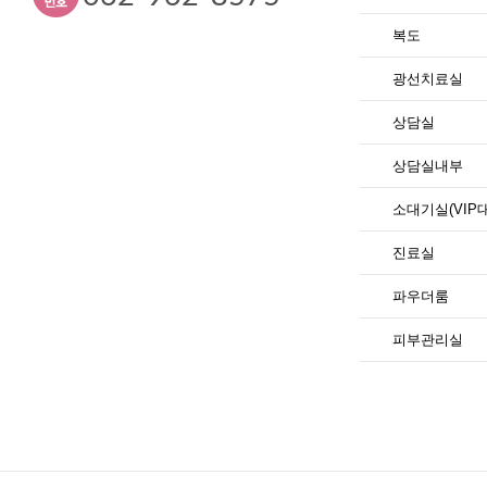
복도
광선치료실
상담실
상담실내부
소대기실(VIP
진료실
파우더룸
피부관리실