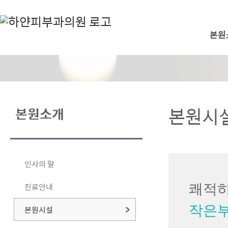
본원
본원시
본원소개
인사의 말
진료안내
쾌적하
작은부
본원시설