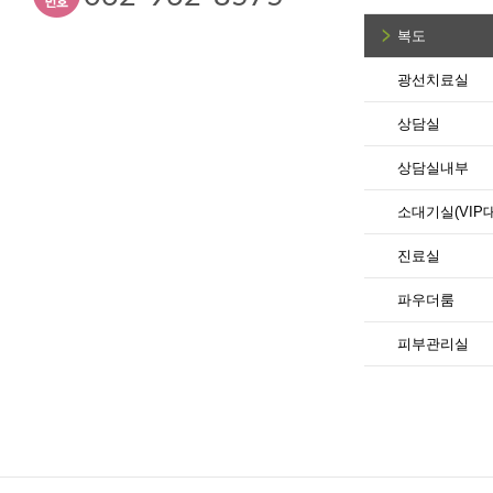
복도
광선치료실
상담실
상담실내부
소대기실(VIP
진료실
파우더룸
피부관리실