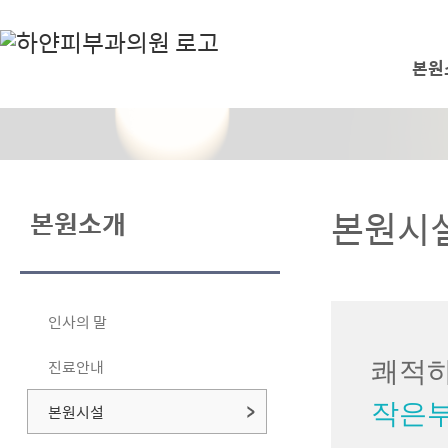
본원
본원시
본원소개
인사의 말
진료안내
쾌적하
작은부
본원시설